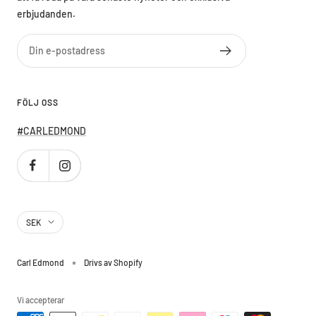
erbjudanden.
Din e-postadress
FÖLJ OSS
#CARLEDMOND
Country/region
SEK
Carl Edmond
Drivs av Shopify
Vi accepterar