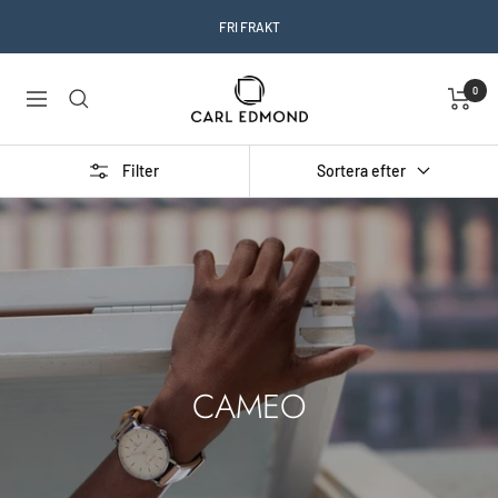
Skip
FRI FRAKT
to
content
Carl
0
Navigation
Edmond
Filter
Sortera efter
CAMEO