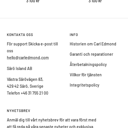
Sale
Sale
3 100 kr
3 100 kr
price
price
KONTAKTA OSS
INFO
För support Skicka e-post till
Historien om Carl Edmond
oss
Garanti och reparationer
hello@carledmond.com
Återbetalningspolicy
Särö Island AB
Villkor för tjänsten
Västra Särövägen 83,
Integritetspolicy
429 42 Särö, Sverige
Telefon +46 31 755 21 00
NYHETSBREV
Anmäl dig till vårt nyhetsbrev för att vara först med
att få reda på våra senaste nyheter och exklusiva