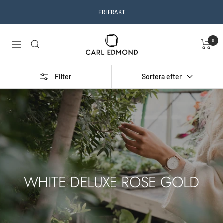
Skip
FRI FRAKT
to
content
Carl
0
Navigation
Edmond
Filter
Sortera efter
WHITE DELUXE ROSE GOLD