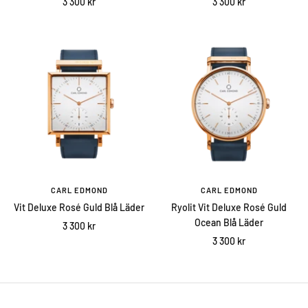
Sale
Sale
3 300 kr
3 300 kr
price
price
CARL EDMOND
CARL EDMOND
Vit Deluxe Rosé Guld Blå Läder
Ryolit Vit Deluxe Rosé Guld
Ocean Blå Läder
Sale
3 300 kr
Sale
3 300 kr
price
price