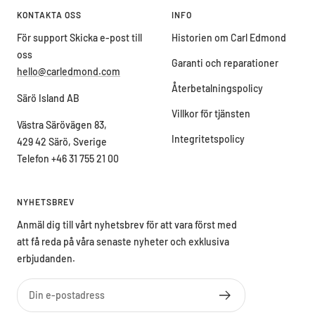
KONTAKTA OSS
INFO
För support Skicka e-post till
Historien om Carl Edmond
oss
Garanti och reparationer
hello@carledmond.com
Återbetalningspolicy
Särö Island AB
Villkor för tjänsten
Västra Särövägen 83,
Integritetspolicy
429 42 Särö, Sverige
Telefon +46 31 755 21 00
NYHETSBREV
Anmäl dig till vårt nyhetsbrev för att vara först med
att få reda på våra senaste nyheter och exklusiva
erbjudanden.
Din e-postadress