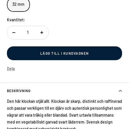
32 mm
Kvantitet:
Decrease
Increase
quantity
quantity
LÄGG TILL I KUNDVAGNEN
Dela
BESKRIVNING
Den här klockan stjäl allt. Klockan är skarp, distinkt och raffinerad
och passar verkligen till en djärv och autentisk personlighet som
vägrar att vara tråkig eller blandad. Svart urtavla tillsammans
med en
vegetabiliskt garvad svart
läderrem. Svensk design
kombinerad med schweiziskt hantverk.