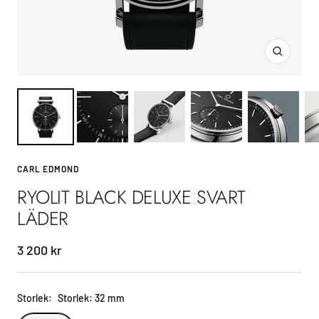
Zoom
CARL EDMOND
RYOLIT BLACK DELUXE SVART
LÄDER
Sale
3 200 kr
price
Storlek:
Storlek: 32 mm