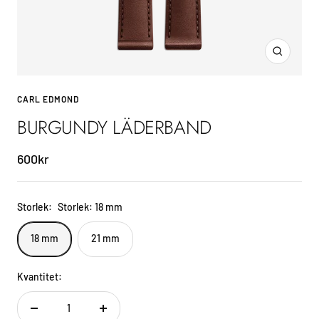
Zoom
CARL EDMOND
BURGUNDY LÄDERBAND
Sale
600kr
price
Storlek:
Storlek: 18 mm
18 mm
21 mm
Kvantitet:
Decrease
Increase