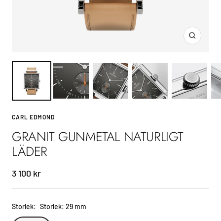
Zoom
CARL EDMOND
GRANIT GUNMETAL NATURLIGT
LÄDER
Sale
3 100 kr
price
Storlek:
Storlek: 29 mm