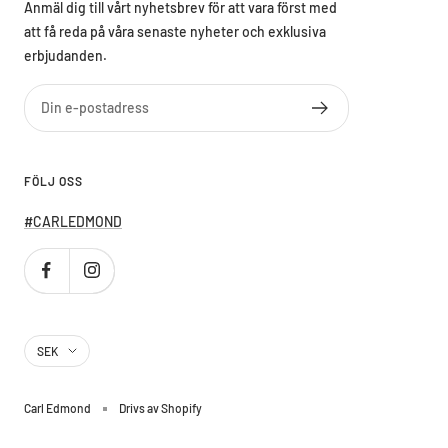
Anmäl dig till vårt nyhetsbrev för att vara först med
att få reda på våra senaste nyheter och exklusiva
erbjudanden.
Din e-postadress
FÖLJ OSS
#CARLEDMOND
Country/region
SEK
Carl Edmond
Drivs av Shopify