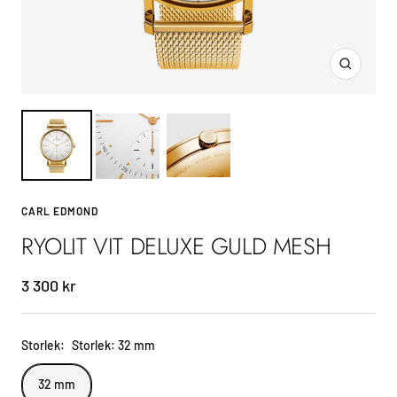
Zoom
CARL EDMOND
RYOLIT VIT DELUXE GULD MESH
Sale
3 300 kr
price
Storlek:
Storlek: 32 mm
32 mm