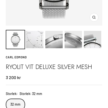
Zoom
CARL EDMOND
RYOLIT VIT DELUXE SILVER MESH
Sale
3 200 kr
price
Storlek:
Storlek: 32 mm
32 mm