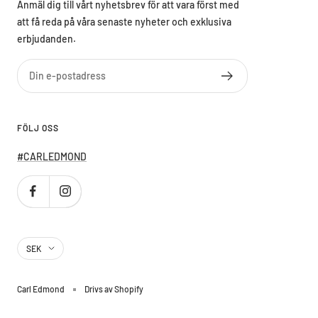
Anmäl dig till vårt nyhetsbrev för att vara först med
att få reda på våra senaste nyheter och exklusiva
erbjudanden.
Din e-postadress
FÖLJ OSS
#CARLEDMOND
Country/region
SEK
Carl Edmond
Drivs av Shopify