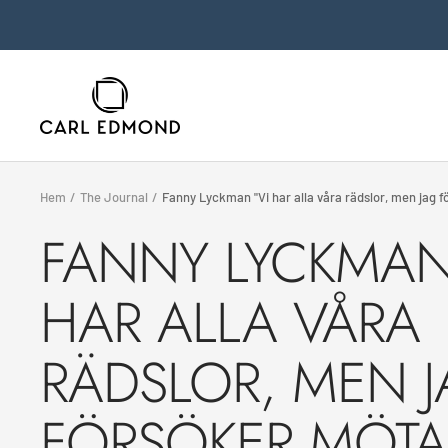
Skip
to
content
Carl
Edmond
Hem
The Journal
Fanny Lyckman "Vi har alla våra rädslor, men jag f
FANNY LYCKMAN
HAR ALLA VÅRA
RÄDSLOR, MEN 
FÖRSÖKER MÖT