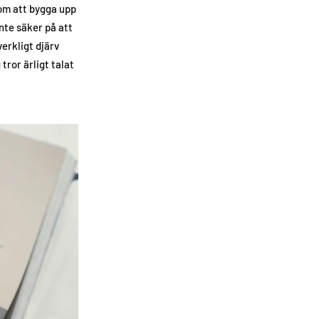
h om att bygga upp
inte säker på att
erkligt djärv
tror ärligt talat