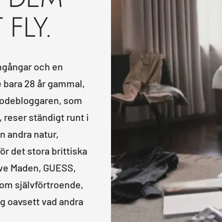
FLY.
amgångar och en
 bara 28 år gammal,
 modebloggaren, som
reser ständigt runt i
n andra natur,
r det stora brittiska
eve Maden, GUESS,
nom självförtroende,
g oavsett vad andra