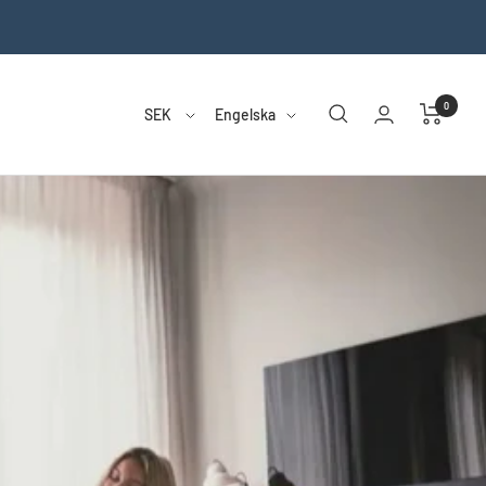
0
Country/region
Language
SEK
Engelska