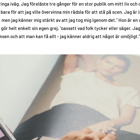
pringa iväg. Jag föreläste tre gånger för en stor publik om mitt liv oc
 bara för att jag ville övervinna min rädsla för att stå på scen. Jag är 
 men jag känner mig stärkt av att jag tog mig igenom det." Hon är en v
gör helt enkelt sin egen grej, "oavsett vad folk tycker eller säger. Jag 
nsen och att man kan få allt - jag känner aldrig att något är omöjligt."