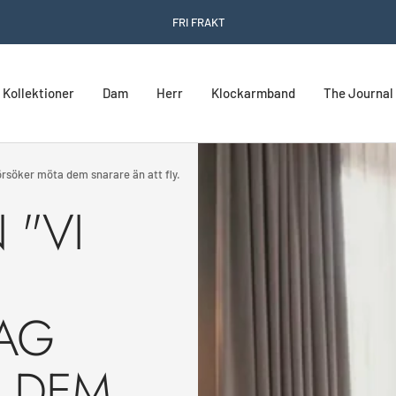
FRI FRAKT
Kollektioner
Dam
Herr
Klockarmband
The Journal
örsöker möta dem snarare än att fly.
 "VI
JAG
A DEM